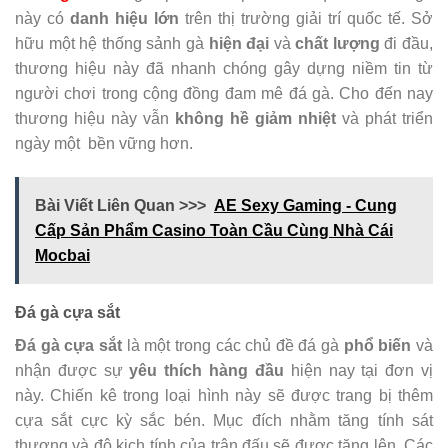
này có
danh hiệu lớn
trên thị trường giải trí quốc tế. Sở
hữu một hệ thống sảnh gà
hiện đại
và
chất lượng
đi đầu,
thương hiệu này đã nhanh chóng gây dựng niềm tin từ
người chơi trong cộng đồng đam mê đá gà. Cho đến nay
thương hiệu này vẫn
không hề giảm nhiệt
và phát triển
ngày một bền vững hơn.
Bài Viết Liên Quan >>>
AE Sexy Gaming - Cung
Cấp Sản Phẩm Casino Toàn Cầu Cùng Nhà Cái
Mocbai
Đá gà cựa sắt
Đá gà cựa sắt
là một trong các chủ đề đá gà
phổ biến
và
nhận được sự
yêu thích hàng đầu
hiện nay tại đơn vị
này. Chiến kê trong loại hình này sẽ được trang bị thêm
cựa sắt cực kỳ sắc bén. Mục đích nhằm tăng tính sát
thương và độ kịch tính của trận đấu sẽ được tăng lên. Các