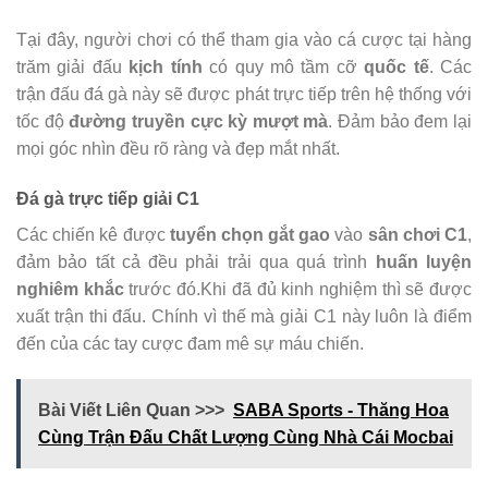
Tại đây, người chơi có thể tham gia vào cá cược tại hàng
trăm giải đấu
kịch tính
có quy mô tầm cỡ
quốc tế
. Các
trận đấu đá gà này sẽ được phát trực tiếp trên hệ thống với
tốc độ
đường truyền cực kỳ mượt mà
. Đảm bảo đem lại
mọi góc nhìn đều rõ ràng và đẹp mắt nhất.
Đá gà trực tiếp giải C1
Các chiến kê được
tuyển chọn gắt gao
vào
sân chơi C1
,
đảm bảo tất cả đều phải trải qua quá trình
huấn luyện
nghiêm khắc
trước đó.Khi đã đủ kinh nghiệm thì sẽ được
xuất trận thi đấu. Chính vì thế mà giải C1 này luôn là điểm
đến của các tay cược đam mê sự máu chiến.
Bài Viết Liên Quan >>>
SABA Sports - Thăng Hoa
Cùng Trận Đấu Chất Lượng Cùng Nhà Cái Mocbai