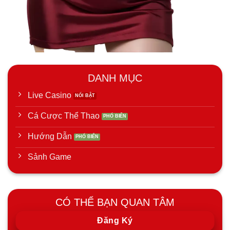
DANH MỤC
Live Casino
Cá Cược Thể Thao
Hướng Dẫn
Sảnh Game
CÓ THỂ BẠN QUAN TÂM
Đăng Ký