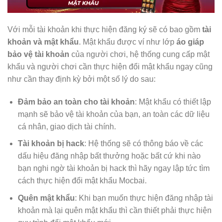
Với mỗi tài khoản khi thực hiện đăng ký sẽ có bao gồm
tài
khoản và mật khẩu
. Mật khẩu được ví như lớp
áo giáp
bảo vệ tài khoản
của người chơi, hệ thống cung cấp mật
khẩu và người chơi cần thực hiện đổi mật khẩu ngay cũng
như cần thay định kỳ bởi một số lý do sau:
Đảm bảo an toàn cho tài khoản
: Mật khẩu có thiết lập
mạnh sẽ bảo vệ tài khoản của bạn, an toàn các dữ liệu
cá nhân, giao dịch tài chính.
Tài khoản bị hack
: Hệ thống sẽ có thông báo về các
dấu hiệu đăng nhập bất thưởng hoặc bất cứ khi nào
bạn nghi ngờ tài khoản bị hack thì hãy ngay lập tức tìm
cách thực hiện đổi mật khẩu Mocbai.
Quên mật khẩu
: Khi bạn muốn thực hiện đăng nhập tài
khoản mà lại quên mật khẩu thì cần thiết phải thực hiện