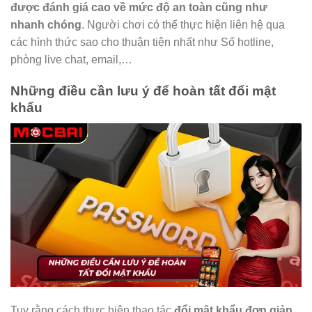
được đánh giá cao về mức độ an toàn cũng như
nhanh chóng
. Người chơi có thể thực hiện liên hệ qua
các hình thức sao cho thuận tiện nhất như Số hotline,
phòng live chat, email,…
Những điều cần lưu ý để hoàn tất đổi mật
khẩu
Tuy rằng cách thực hiện thao tác
đổi mật khẩu đơn giản