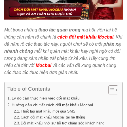
Một trong những
thao tác quan trọng
mà hội viên tại hệ
thống cần nắm rõ chính là
cách đổi mật khẩu Mocbai
. Khi
đã nắm rõ các thao tác này, người chơi sẽ có một
phản xạ
nhanh chóng
mỗi khi quên mật khẩu hay nghi ngờ có đối
tượng đang xâm nhập trái phép từ kẻ xấu. Hãy cùng tìm
hiểu chi tiết với
Mocbai
về các vấn đề xung quanh cùng
các thao tác thực hiện đơn giản nhất.
Table of Contents
Lý do cần thực hiện việc đổi mật khẩu
Hướng dẫn chi tiết cách đổi mật khẩu Mocbai
Thiết lập mật khẩu mới qua SMS
Cách đổi mật khẩu Mocbai tại hệ thống
Đổi mật khẩu nhờ sự hỗ trợ chăm sóc khách hàng