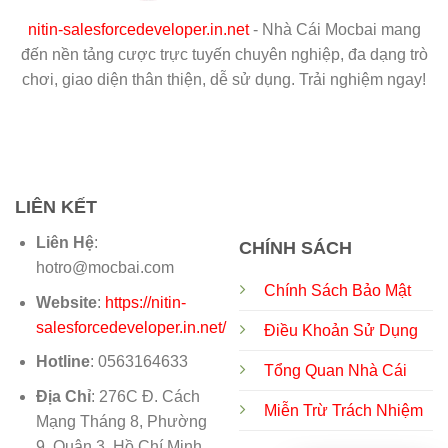
nitin-salesforcedeveloper.in.net
- Nhà Cái Mocbai mang
đến nền tảng cược trực tuyến chuyên nghiệp, đa dạng trò
chơi, giao diện thân thiện, dễ sử dụng. Trải nghiệm ngay!
LIÊN KẾT
Liên Hệ
:
CHÍNH SÁCH
hotro@mocbai.com
Chính Sách Bảo Mật
Website
:
https://nitin-
salesforcedeveloper.in.net/
Điều Khoản Sử Dụng
Hotline
: 0563164633
Tổng Quan Nhà Cái
Địa Chỉ
: 276C Đ. Cách
Miễn Trừ Trách Nhiệm
Mạng Tháng 8, Phường
9, Quận 3, Hồ Chí Minh,