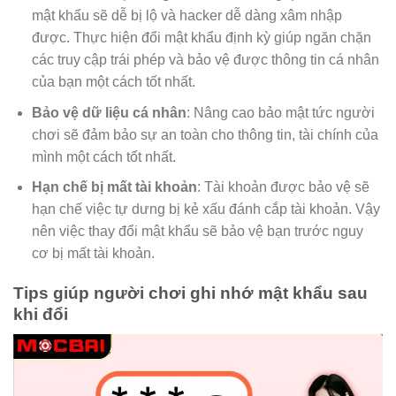
mật khẩu sẽ dễ bị lộ và hacker dễ dàng xâm nhập
được. Thực hiện đổi mật khẩu định kỳ giúp ngăn chặn
các truy cập trái phép và bảo vệ được thông tin cá nhân
của bạn một cách tốt nhất.
Bảo vệ dữ liệu cá nhân
: Nâng cao bảo mật tức người
chơi sẽ đảm bảo sự an toàn cho thông tin, tài chính của
mình một cách tốt nhất.
Hạn chế bị mất tài khoản
: Tài khoản được bảo vệ sẽ
hạn chế việc tự dưng bị kẻ xấu đánh cắp tài khoản. Vậy
nên việc thay đổi mật khẩu sẽ bảo vệ bạn trước nguy
cơ bị mất tài khoản.
Tips giúp người chơi ghi nhớ mật khẩu sau
khi đổi