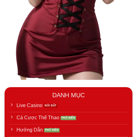
DANH MỤC
Live Casino
Cá Cược Thể Thao
Hướng Dẫn