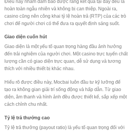
Điều này nhằm đảm bảo được rằng kết quả tại đây đều là
hoàn toàn ngẫu nhiên và không bị can thiệp. Ngoài ra,
casino cũng nên công khai tỷ lệ hoàn trả (RTP) của các trò
chơi để người chơi có thể đưa ra quyết định sáng suốt.
Giao diện cuốn hút
Giao diện là một yếu tố quan trọng hàng đầu ảnh hưởng
đến trải nghiệm của người chơi. Một casino trực tuyến chất
lượng cần có giao diện trực quan, dễ sử dụng và tương
thích với nhiều thiết bị khác nhau.
Hiểu rõ được điều này, Mocbai luôn đầu tư kỹ lưỡng để
tạo ra không gian giải trí sống động và hấp dẫn. Từ giao
diện, âm thanh và hình ảnh đều được thiết kế, sắp xếp một
cách chỉnh chu nhất.
Tỷ lệ trả thưởng cao
Tỷ lệ trả thưởng (payout ratio) là yếu tố quan trọng đối với