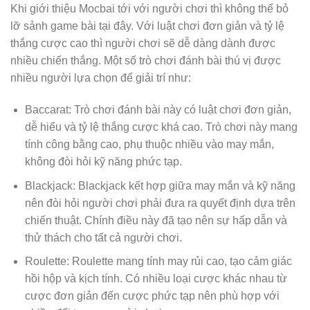
Khi giới thiệu Mocbai tới với người chơi thì không thể bỏ
lỡ sảnh game bài tại đây. Với luật chơi đơn giản và tỷ lệ
thắng cược cao thì người chơi sẽ dễ dàng dành được
nhiều chiến thắng. Một số trò chơi đánh bài thú vị được
nhiều người lựa chọn để giải trí như:
Baccarat: Trò chơi đánh bài này có luật chơi đơn giản,
dễ hiểu và tỷ lệ thắng cược khá cao. Trò chơi này mang
tính công bằng cao, phụ thuộc nhiều vào may mắn,
không đòi hỏi kỹ năng phức tạp.
Blackjack: Blackjack kết hợp giữa may mắn và kỹ năng
nên đòi hỏi người chơi phải đưa ra quyết định dựa trên
chiến thuật. Chính điều này đã tạo nên sự hấp dẫn và
thử thách cho tất cả người chơi.
Roulette: Roulette mang tính may rủi cao, tạo cảm giác
hồi hộp và kịch tính. Có nhiều loại cược khác nhau từ
cược đơn giản đến cược phức tạp nên phù hợp với