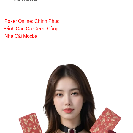
Poker Online: Chinh Phục
Đỉnh Cao Cá Cược Cùng
Nhà Cái Mocbai