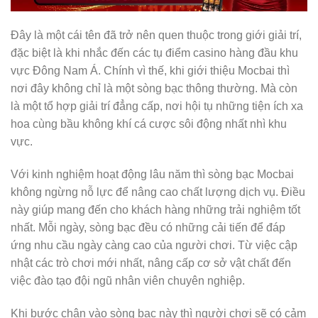
Đây là một cái tên đã trở nên quen thuộc trong giới giải trí,
đặc biệt là khi nhắc đến các tụ điểm casino hàng đầu khu
vực Đông Nam Á. Chính vì thế, khi giới thiệu Mocbai thì
nơi đây không chỉ là một sòng bạc thông thường. Mà còn
là một tổ hợp giải trí đẳng cấp, nơi hội tụ những tiện ích xa
hoa cùng bầu không khí cá cược sôi động nhất nhì khu
vực.
Với kinh nghiệm hoạt động lâu năm thì sòng bạc Mocbai
không ngừng nỗ lực để nâng cao chất lượng dịch vụ. Điều
này giúp mang đến cho khách hàng những trải nghiệm tốt
nhất. Mỗi ngày, sòng bạc đều có những cải tiến để đáp
ứng nhu cầu ngày càng cao của người chơi. Từ việc cập
nhật các trò chơi mới nhất, nâng cấp cơ sở vật chất đến
việc đào tạo đội ngũ nhân viên chuyên nghiệp.
Khi bước chân vào sòng bạc này thì người chơi sẽ có cảm