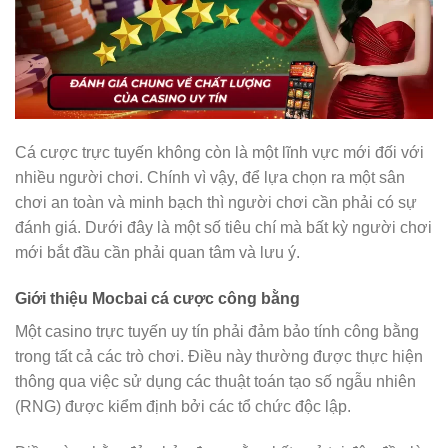
Cá cược trực tuyến không còn là một lĩnh vực mới đối với
nhiều người chơi. Chính vì vậy, để lựa chọn ra một sân
chơi an toàn và minh bạch thì người chơi cần phải có sự
đánh giá. Dưới đây là một số tiêu chí mà bất kỳ người chơi
mới bắt đầu cần phải quan tâm và lưu ý.
Giới thiệu Mocbai cá cược công bằng
Một casino trực tuyến uy tín phải đảm bảo tính công bằng
trong tất cả các trò chơi. Điều này thường được thực hiện
thông qua việc sử dụng các thuật toán tạo số ngẫu nhiên
(RNG) được kiểm định bởi các tổ chức độc lập.