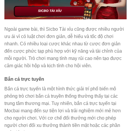
Ngoài game bài, thì Sicbo Tài xỉu cũng được nhiều người
ưu ái vì có luật chơi đơn giản, dễ hiểu và tốc độ chơi
nhanh. Có nhiều loại cược khác nhau từ cược đơn giản
đến cược phức tạp phù hợp với kỹ năng và tài chỉnh của
mỗi người. Trò chơi mang tính may rủi cao nên tạo được
cảm giác hồi hộp và kịch tính cho hội viên.
Bắn cá trực tuyến
Bắn cá trực tuyến là một hình thức giải trí phổ biến mô
phỏng trò chơi bắn cá truyền thống thường thấy tại các
trung tâm thương mại. Tuy nhiên, bắn cá trực tuyến tại
Mocbai mang đến sự tiện lợi và trải nghiệm mới mẻ hơn
cho người chơi. Với cơ chế đổi thưởng mới cho phép
người chơi đổi xu thưởng thành tiền mặt hoặc các phần