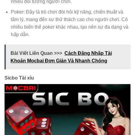
nhiều đối tượng người chơi.
Poker: Đây là trò chơi đòi hỏi kỹ năng, chiến thuật và
tâm lý, mang đến sự thử thách cao cho người chơi. Có
nhiều biến thể poker khác nhau, tạo nên sự đa dạng và
hấp dẫn.
Bài Viết Liên Quan >>>
Cách Đăng Nhập Tài
Khoản Mocbai Đơn Giản Và Nhanh Chóng
Sicbo Tài xỉu