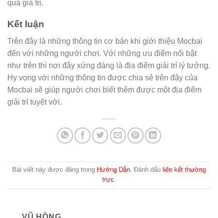
quà giá trị.
Kết luận
Trên đây là những thông tin cơ bản khi giới thiệu Mocbai
đến với những người chơi. Với những ưu điểm nổi bật
như trên thì nơi đây xứng đáng là địa điểm giải trí lý tưởng.
Hy vọng với những thông tin được chia sẻ trên đây của
Mocbai sẽ giúp người chơi biết thêm được một địa điểm
giải trí tuyệt vời.
Bài viết này được đăng trong
Hướng Dẫn
. Đánh dấu
liên kết thường
trực
.
VŨ HỒNG