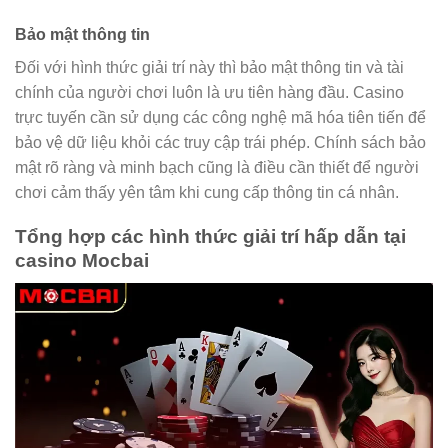
Bảo mật thông tin
Đối với hình thức giải trí này thì bảo mật thông tin và tài
chính của người chơi luôn là ưu tiên hàng đầu. Casino
trực tuyến cần sử dụng các công nghệ mã hóa tiên tiến để
bảo vệ dữ liệu khỏi các truy cập trái phép. Chính sách bảo
mật rõ ràng và minh bạch cũng là điều cần thiết để người
chơi cảm thấy yên tâm khi cung cấp thông tin cá nhân.
Tổng hợp các hình thức giải trí hấp dẫn tại
casino Mocbai