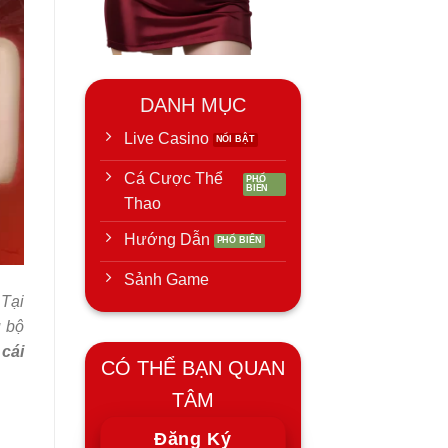
DANH MỤC
Live Casino
Cá Cược Thể
Thao
Hướng Dẫn
Sảnh Game
 Tại
u bộ
cái
CÓ THỂ BẠN QUAN
TÂM
Đăng Ký