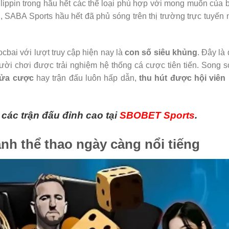
ilippin trong hầu hết các thể loại phù hợp với mong muốn của 
g
, SABA Sports hầu hết đã phủ sóng trên thị trường trực tuyến
cbai với lượt truy cập hiện nay là
con số siêu khủng
. Đây là
người chơi được trải nghiệm hệ thống cá cược tiên tiến. Song 
cửa cược
hay trận đấu luôn hấp dẫn,
thu hút được hội viên 
các trận đấu đỉnh cao tại
SBOBET Sports
.
ảnh thể thao ngày càng nổi tiếng