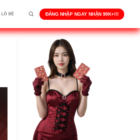
ĐĂNG NHẬP NGAY NHẬN 99K+!!!
 LÔ ĐỀ