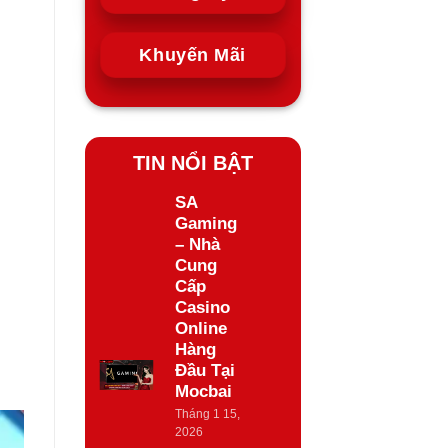
Khuyến Mãi
TIN NỔI BẬT
ô Đề
SA
nline –
Gaming
ận May
– Nhà
à
Cung
hiến
Cấp
huật
Casino
à Chìa
Online
hóa
Hàng
ổi Đời
Đầu Tại
Mocbai
háng 1 17,
026
Tháng 1 15,
2026