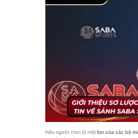
Nếu người chơi là một
fan của các bộ m