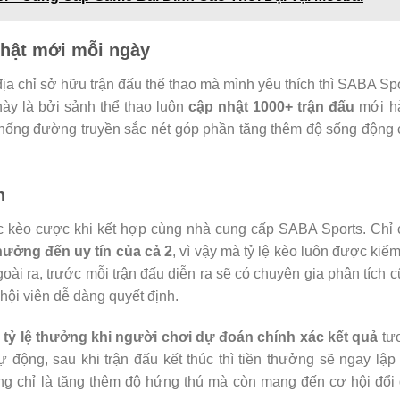
nhật mới mỗi ngày
ịa chỉ sở hữu trận đấu thể thao mà mình yêu thích thì SABA Sp
này là bởi sảnh thể thao luôn
cập nhật 1000+ trận đấu
mới h
thống đường truyền sắc nét góp phần tăng thêm độ sống động
h
ác kèo cược khi kết hợp cùng nhà cung cấp SABA Sports. Chỉ
ưởng đến uy tín của cả 2
, vì vậy mà tỷ lệ kèo luôn được kiểm
goài ra, trước mỗi trận đấu diễn ra sẽ có chuyên gia phân tích 
 hội viên dễ dàng quyết định.
à
tỷ lệ thưởng khi người chơi dự đoán chính xác kết quả
tư
động, sau khi trận đấu kết thúc thì tiền thưởng sẽ ngay lập
ông chỉ là tăng thêm độ hứng thú mà còn mang đến cơ hội đổi