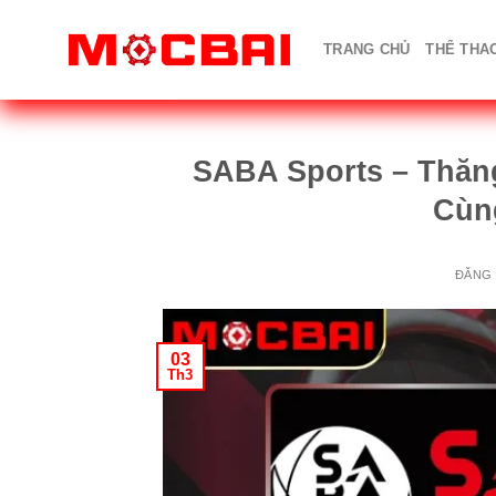
Bỏ
qua
TRANG CHỦ
THỂ THA
nội
dung
SABA Sports – Thăn
Cùn
ĐĂNG
03
Th3