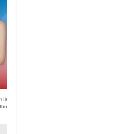
m là
thu