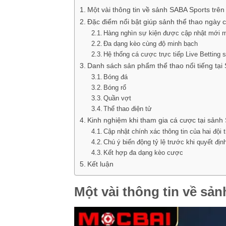
Một vài thông tin về sảnh SABA Sports trê
Đặc điểm nổi bật giúp sảnh thể thao ngày c
Hàng nghìn sự kiện được cập nhật mới 
Đa dạng kèo cùng độ minh bạch
Hệ thống cá cược trực tiếp Live Betting 
Danh sách sản phẩm thể thao nổi tiếng tại
Bóng đá
Bóng rổ
Quần vợt
Thể thao điện tử
Kinh nghiệm khi tham gia cá cược tại sảnh
Cập nhật chính xác thông tin của hai đội 
Chú ý biến động tỷ lệ trước khi quyết địn
Kết hợp đa dạng kèo cược
Kết luận
Một vài thông tin về sả