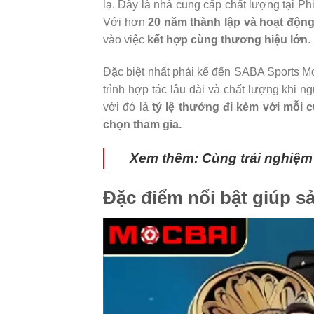
lạ. Đây là nhà cung cấp chất lượng tại Ph
Với hơn
20 năm thành lập và hoạt độn
vào việc
kết hợp cùng thương hiệu lớn
.
Đặc biệt nhất phải kể đến SABA Sports Mo
trình hợp tác lâu dài và chất lượng khi 
với đó là
tỷ lệ thưởng đi kèm với mỗi 
chọn tham gia.
Xem thêm: Cùng trải nghiệm 
Đặc điểm nổi bật giúp s