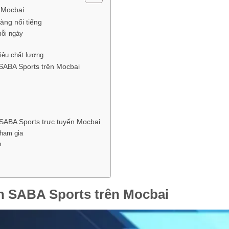
n Mocbai
àng nổi tiếng
mỗi ngày
siêu chất lượng
 SABA Sports trên Mocbai
Giới
L
Thiệu
O
 SABA Sports trực tuyến Mocbai
Mocbai
V
tham gia
– Điểm
V
h
Đến Số
C
1 Của
T
Cá
L
Cược
K
Trực
Đ
nh SABA Sports trên Mocbai
Tuyến
T
2
Tháng 1 23,
2026