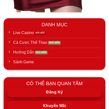
DANH MỤC
Live Casino
Cá Cược Thể Thao
Hướng Dẫn
Sảnh Game
CÓ THỂ BẠN QUAN TÂM
Đăng Ký
Khuyến Mãi