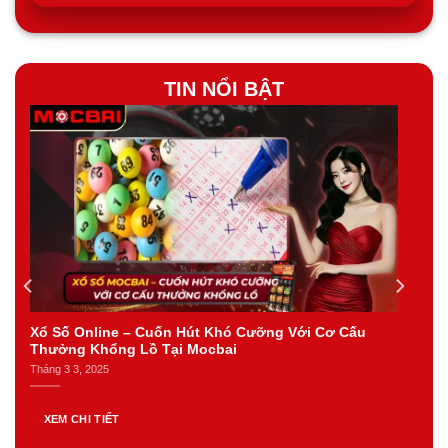
TIN NỔI BẬT
Xổ Số Online – Cuốn Hút Khó Cưỡng Với Cơ Cấu
Thưởng Khổng Lồ Tại Mocbai
Tháng 3 3, 2025
XEM CHI TIẾT