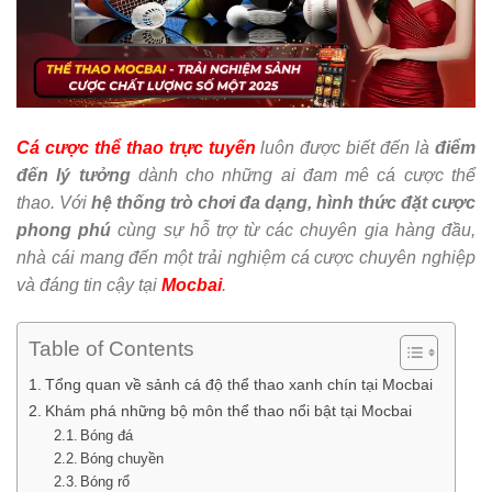
Cá cược thể thao trực tuyến
luôn được biết đến là
điểm
đến lý tưởng
dành cho những ai đam mê cá cược thể
thao. Với
hệ thống trò chơi đa dạng, hình thức đặt cược
phong phú
cùng sự hỗ trợ từ các chuyên gia hàng đầu,
nhà cái mang đến một trải nghiệm cá cược chuyên nghiệp
và đáng tin cậy tại
Mocbai
.
Table of Contents
Tổng quan về sảnh cá độ thể thao xanh chín tại Mocbai
Khám phá những bộ môn thể thao nổi bật tại Mocbai
Bóng đá
Bóng chuyền
Bóng rổ