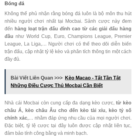
Bóng đá
Không thể phủ nhận rằng bóng đá luôn là bộ môn thu hút
nhiều người chơi nhất tại Mocbai. Sảnh cược này đem
đến
hàng loạt trận đấu đỉnh cao từ các giải đấu hàng
đầu
như World Cup, Euro, Champions League, Premier
League, La Liga,… Người chơi có thể theo dõi diễn biến
trận đấu, cập nhật tỷ lệ kèo và phân tích thông tin một cách
đầy đủ.
Bài Viết Liên Quan >>>
Kèo Macao - Tất Tần Tật
Những Điều Cược Thủ Mocbai Cần Biết
Nhà cái Mocbai còn cung cấp đa dạng kèo cược,
từ kèo
châu Á, kèo châu Âu cho đến kèo tài xỉu, kèo tỷ số
chính xác,
… nhằm đáp ứng nhu cầu của mọi người chơi.
Đặc biệt, tỷ lệ cược tại đây luôn được cập nhật liên tục,
đảm bảo tính công bằng và minh bạch.